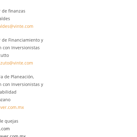
r de finanzas
aldes
aldes@vinte.com
r de Financiamiento y
n con Inversionistas
zutto
zzuto@vinte.com
ra de Planeación,
n con Inversionistas y
abilidad
ozano
aver.com.mx
de quejas
e.com
javer.com.mx