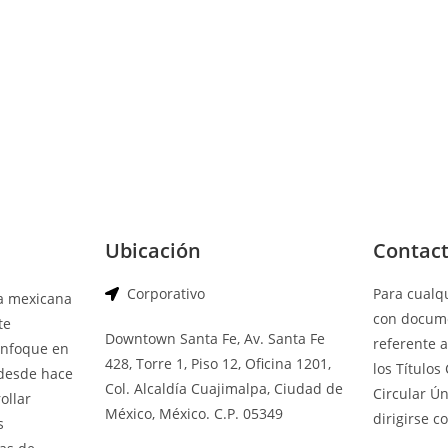
Ubicación
Contac
Corporativo
Para cualq
ia mexicana
con docume
te
Downtown Santa Fe, Av. Santa Fe
referente a
enfoque en
428, Torre 1, Piso 12, Oficina 1201,
los Títulos
 desde hace
Col. Alcaldía Cuajimalpa, Ciudad de
Circular Ú
ollar
México, México. C.P. 05349
dirigirse c
s