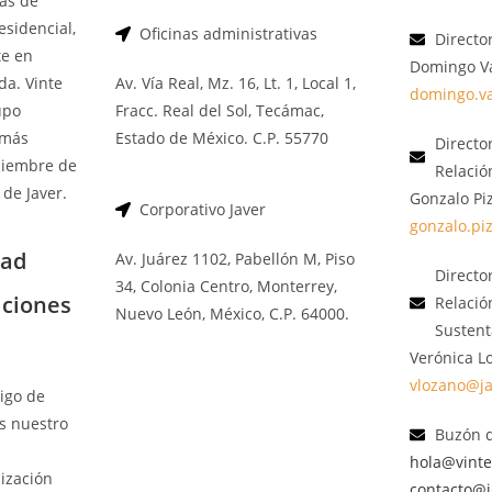
ias de
esidencial,
Oficinas administrativas
Directo
e en
Domingo V
da. Vinte
Av. Vía Real, Mz. 16, Lt. 1, Local 1,
domingo.v
upo
Fracc. Real del Sol, Tecámac,
 más
Estado de México. C.P. 55770
Directo
ciembre de
Relació
 de Javer.
Gonzalo Pi
Corporativo Javer
gonzalo.pi
dad
Av. Juárez 1102, Pabellón M, Piso
Directo
34, Colonia Centro, Monterrey,
iciones
Relació
Nuevo León, México, C.P. 64000.
Sustent
Verónica L
vlozano@j
igo de
s nuestro
Buzón 
hola@vint
ización
contacto@