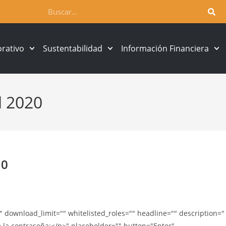
rativo
Sustentabilidad
Información Financiera
l 2020
20
ownload_limit="" whitelisted_roles="" headline="" description="
e la contraseña:</p>" placeholder="" button="Enter"