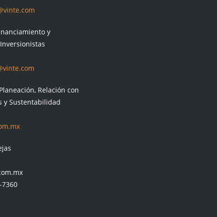
@vinte.com
Financiamiento y
Inversionistas
@vinte.com
Planeación, Relación con
s y Sustentabilidad
com.mx
ejas
.com.mx
0-7360