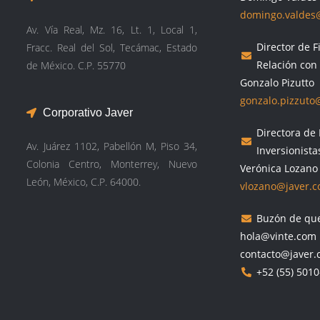
domingo.valdes
Av. Vía Real, Mz. 16, Lt. 1, Local 1,
Director de 
Fracc. Real del Sol, Tecámac, Estado
Relación con 
de México. C.P. 55770
Gonzalo Pizutto
gonzalo.pizzuto
Corporativo Javer
Directora de 
Av. Juárez 1102, Pabellón M, Piso 34,
Inversionista
Colonia Centro, Monterrey, Nuevo
Verónica Lozano
León, México, C.P. 64000.
vlozano@javer.
Buzón de qu
hola@vinte.com
contacto@javer
+52 (55) 501