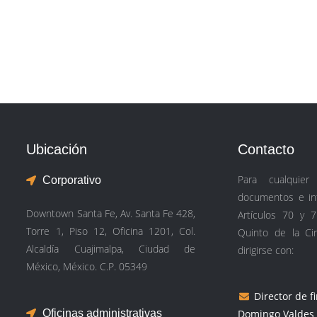
Ubicación
Contacto
Para cualquier
Corporativo
documentos e inf
Downtown Santa Fe, Av. Santa Fe 428,
Artículos 70 y 7
Torre 1, Piso 12, Oficina 1201, Col.
Quinto de la Ci
Alcaldía Cuajimalpa, Ciudad de
dirigirse con:
México, México. C.P. 05349
Director de f
Oficinas administrativas
Domingo Valdes