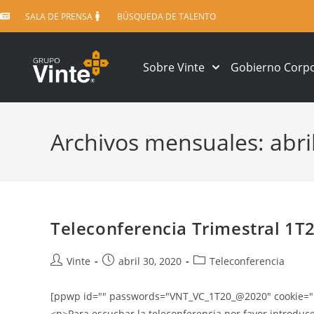
SALA DE PRENSA
BÚSQUEDA DE TALENTO
Sobre Vinte
Gobierno Corpo
Archivos mensuales: abri
Teleconferencia Trimestral 1T
Vinte
abril 30, 2020
Teleconferencia
[ppwp id="" passwords="VNT_VC_1T20_@2020" cookie="" d
<p>Para escuchar la teleconferencia por favor introduc