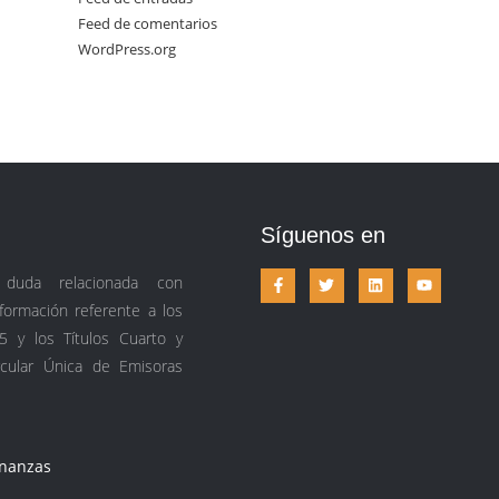
Feed de comentarios
WordPress.org
Síguenos en
 duda relacionada con
ormación referente a los
5 y los Títulos Cuarto y
rcular Única de Emisoras
inanzas