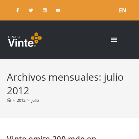
EN
Archivos mensuales: julio
2012
>
2012
>
julio
Vinte emite 200 mdp en