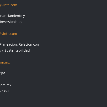
@vinte.com
Financiamiento y
Inversionistas
@vinte.com
Planeación, Relación con
s y Sustentabilidad
com.mx
ejas
.com.mx
0-7360