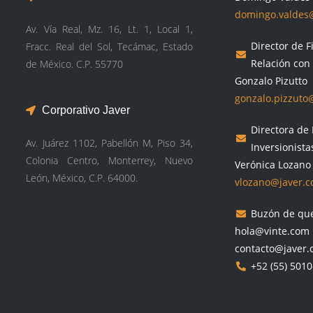
domingo.valdes
Av. Vía Real, Mz. 16, Lt. 1, Local 1,
Director de 
Fracc. Real del Sol, Tecámac, Estado
Relación con 
de México. C.P. 55770
Gonzalo Pizutto
gonzalo.pizzuto
Corporativo Javer
Directora de 
Av. Juárez 1102, Pabellón M, Piso 34,
Inversionista
Colonia Centro, Monterrey, Nuevo
Verónica Lozano
León, México, C.P. 64000.
vlozano@javer.
Buzón de qu
hola@vinte.com
contacto@javer
+52 (55) 501