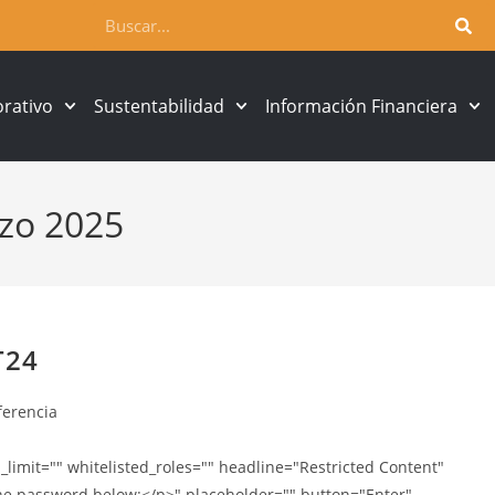
rativo
Sustentabilidad
Información Financiera
zo 2025
T24
ferencia
imit="" whitelisted_roles="" headline="Restricted Content"
the password below:</p>" placeholder="" button="Enter"