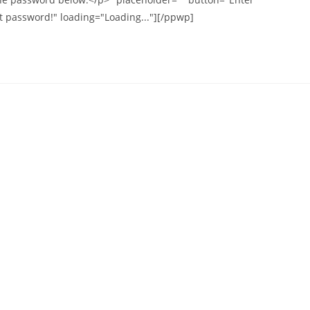
t password!" loading="Loading..."][/ppwp]