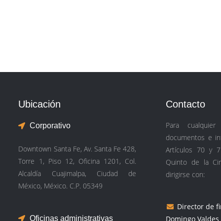
Ubicación
Contacto
Para cualquier
Corporativo
documentos e inf
Downtown Santa Fe, Av. Santa Fe 428,
Artículos 70 y 7
Torre 1, Piso 12, Oficina 1201, Col.
Quinto de la Ci
Alcaldía Cuajimalpa, Ciudad de
dirigirse con:
México, México. C.P. 05349
Director de f
Oficinas administrativas
Domingo Valdes