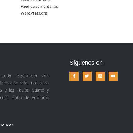
Feed de comentarios
WordPress.org
Síguenos en
 duda relacionada con
ormación referente a los
5 y los Títulos Cuarto y
rcular Única de Emisoras
inanzas