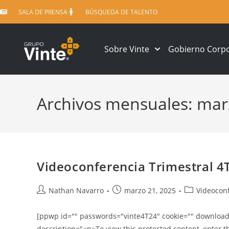
SALA DE PRENSA
BÚSQUEDA DE TALENTO
Sobre Vinte
Gobierno Corpo
Archivos mensuales: mar
Videoconferencia Trimestral 4
Nathan Navarro
marzo 21, 2025
Videocon
[ppwp id="" passwords="vinte4T24" cookie="" download_l
description="<p>To view this protected content, enter 